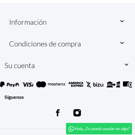
Información

Condiciones de compra

Su cuenta

Síguenos
Hola, ¿Te puedo ayudar en algo?