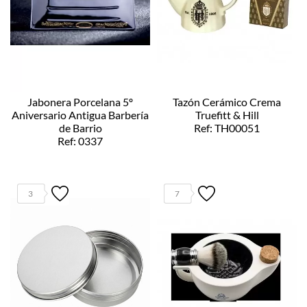
Jabonera Porcelana 5º
Tazón Cerámico Crema
Aniversario Antigua Barbería
Truefitt & Hill
de Barrio
Ref: TH00051
Ref: 0337
3
7