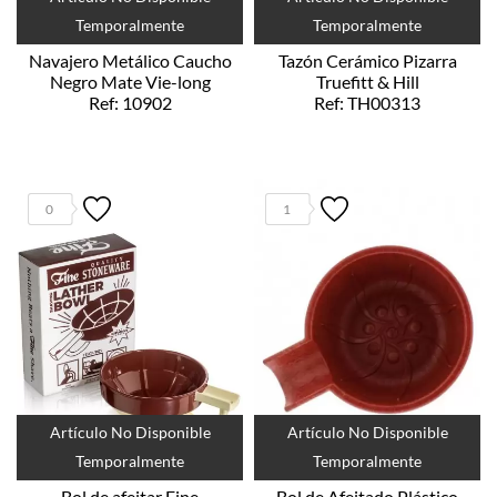
Temporalmente
Temporalmente
Navajero Metálico Caucho
Tazón Cerámico Pizarra
Negro Mate Vie-long
Truefitt & Hill
Ref: 10902
Ref: TH00313
0
1
Artículo No Disponible
Artículo No Disponible
Temporalmente
Temporalmente
Bol de afeitar Fine
Bol de Afeitado Plástico