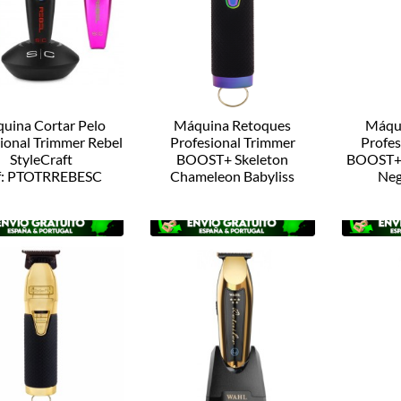
uina Cortar Pelo
Máquina Retoques
Máqu
ional Trimmer Rebel
Profesional Trimmer
Profes
StyleCraft
BOOST+ Skeleton
BOOST+ 
f: PTOTRREBESC
Chameleon Babyliss
Neg
Ref: FX7870IBPE
Ref: