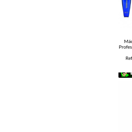
Máq
Profes
Re