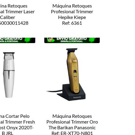
ina Retoques
Máquina Retoques
nal Trimmer Laser
Profesional Trimmer
Caliber
Hepike Kiepe
850030011428
Ref: 6361
a Cortar Pelo
Máquina Retoques
al Trimmer Fresh
Profesional Trimmer Oro
ost Onyx 2020T-
The Barikan Panasonic
B JRL
Ref: ER-XT70-N801