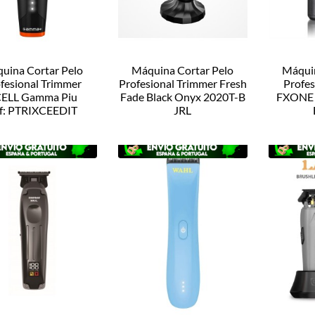
uina Cortar Pelo
Máquina Cortar Pelo
Máquin
fesional Trimmer
Profesional Trimmer Fresh
Profes
ELL Gamma Piu
Fade Black Onyx 2020T-B
FXONE 
f: PTRIXCEEDIT
JRL
Ref: ZZMAQ30253
Ref