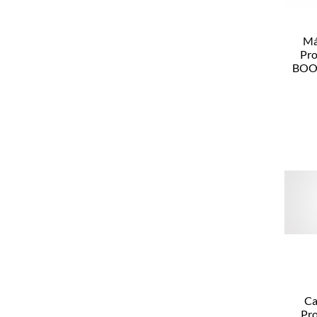
Má
Pro
BOOS
Re
Ca
Pr