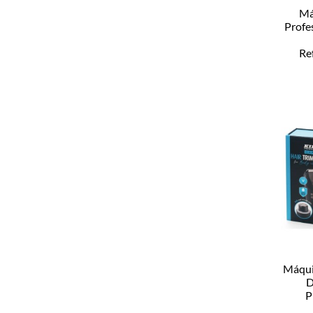
Má
Profe
Re
Máqui
D
P