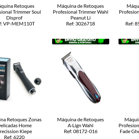
quina Retoques
Máquina de Retoques
Máqu
sional Trimmer Soul
Profesional Trimmer Wahl
Profesio
Disprof
Peanut Li
f: VP-MEM110T
Ref: 3026718
Ref: 
na Retoques Zonas
Máquina de Retoques
Máquin
elicadas Home
A·Lign Wahl
Profesion
recission Kiepe
Ref: 08172-016
Fade Gh
Ref: 6220