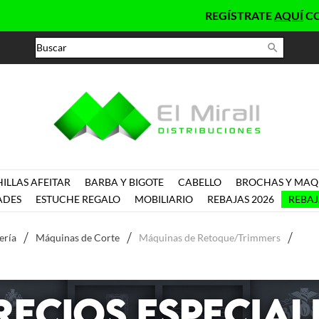
REGÍSTRATE
AQUÍ
COMO PROFE

ILLAS AFEITAR
BARBA Y BIGOTE
CABELLO
BROCHAS Y MAQU
ADES
ESTUCHE REGALO
MOBILIARIO
REBAJAS 2026
REBAJ
ería
Máquinas de Corte
Máquinas de Retoque/Trimmers