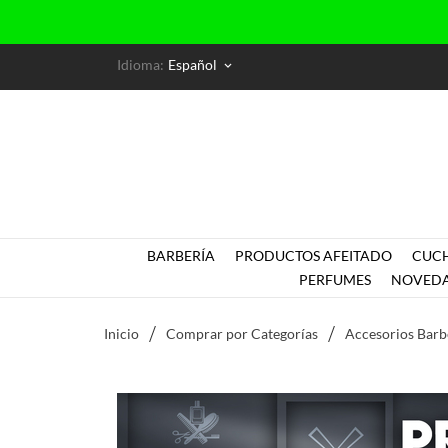
Idioma:
Español
keyboard_arrow_down
BARBERÍA
PRODUCTOS AFEITADO
CUCH
PERFUMES
NOVED
Inicio
Comprar por Categorías
Accesorios Barb