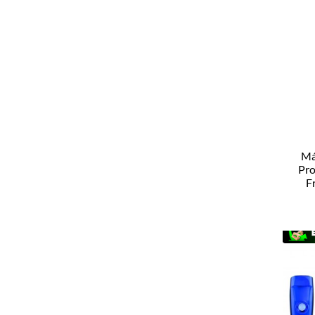
Má
Pro
F