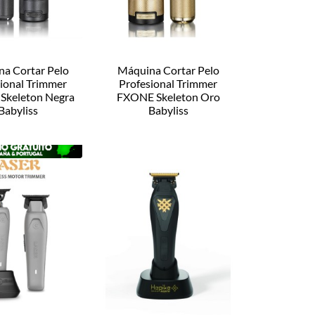
a Cortar Pelo
Máquina Cortar Pelo
ional Trimmer
Profesional Trimmer
Skeleton Negra
FXONE Skeleton Oro
Babyliss
Babyliss
: FX799MBE
Ref: FX799GE