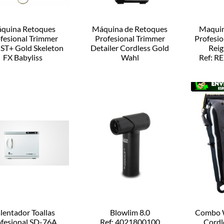
quina Retoques
Máquina de Retoques
Maquin
fesional Trimmer
Profesional Trimmer
Profesio
T+ Gold Skeleton
Detailer Cordless Gold
Reig
FX Babyliss
Wahl
Ref: 
f: FX7870GBPE
Ref: 08171-716
lentador Toallas
Blowlim 8.0
Combo W
ofesional SD-76A
Ref: 4021800100
Cordl