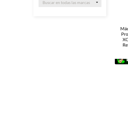
Máq
Pro
XC
Re