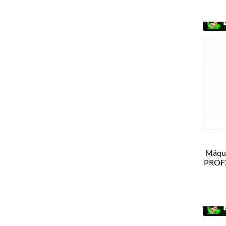
Máqui
PROFX