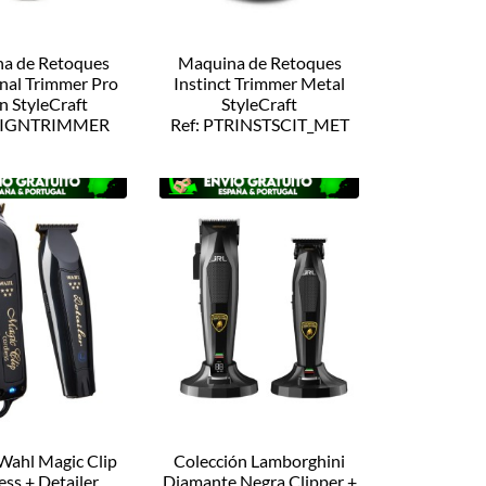
a de Retoques
Maquina de Retoques
nal Trimmer Pro
Instinct Trimmer Metal
n StyleCraft
StyleCraft
REIGNTRIMMER
Ref: PTRINSTSCIT_MET
ahl Magic Clip
Colección Lamborghini
ess + Detailer
Diamante Negra Clipper +