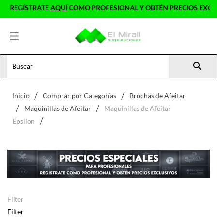
REGÍSTRATE
AQUÍ
COMO PROFESIONAL Y OBTÉN PRECIOS EXCLUS

Inicio
Comprar por Categorías
Brochas de Afeitar
Maquinillas de Afeitar
Maquinillas de Afeitar
Epsilon
Filter
Filter