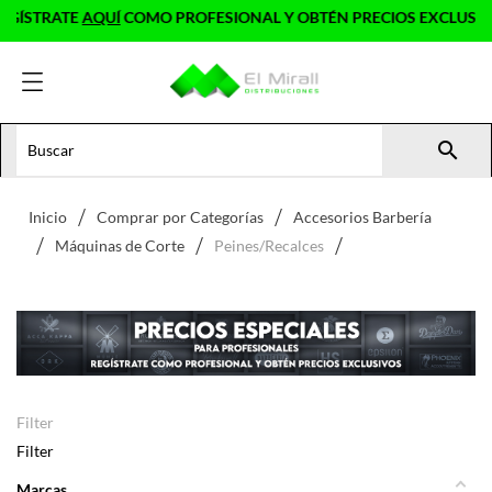
TRATE
AQUÍ
COMO PROFESIONAL Y OBTÉN PRECIOS EXCLUSIVOS

Inicio
Comprar por Categorías
Accesorios Barbería
Máquinas de Corte
Peines/Recalces
Filter
Filter
Marcas