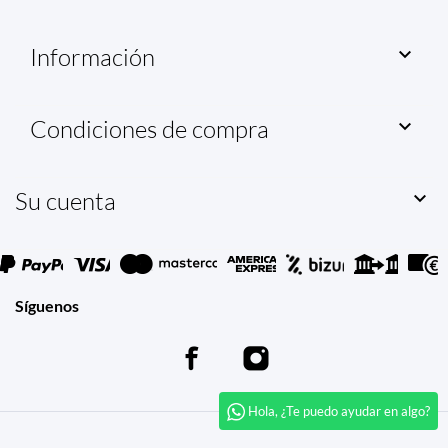
Información

Condiciones de compra

Su cuenta

Síguenos
Hola, ¿Te puedo ayudar en algo?