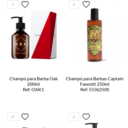
1
2
Champú para Barba Oak
Champú para Barbas Captain
200ml
Fawcett 250ml
Ref: OAK1
Ref: 5536250S
0
2