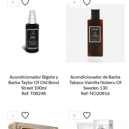
0
0
Acondicionador Bigote y
Acondicionador de Barba
Barba Taylor Of Old Bond
Tabaco-Vainilla Noberu Of
Street 100ml
Sweden 130
Ref: T08248
Ref: NO20816
1
0