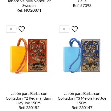
Tabaco Vainilla Noberu of
Cella
Sweden
Ref: 57093
Ref: NO20871
0
0
Jabón para Barba con
Jabón para Barba con
Colgador nº2 Red mandarin
Colgador nº3 Melón Hey Joe
Hey Joe 150ml
150ml
Ref: 230152
Ref: 230147