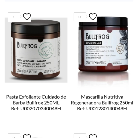
1
0
Pasta Exfoliante Cuidado de
Mascarilla Nutritiva
Barba Bullfrog 250ML
Regeneradora Bullfrog 250ml
Ref: U002070340048H
Ref: U001230140048H
0
1