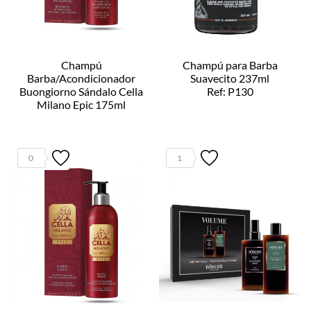
Champú
Champú para Barba
Barba/Acondicionador
Suavecito 237ml
Buongiorno Sándalo Cella
Ref: P130
Milano Epic 175ml
Ref: 57341
0
1