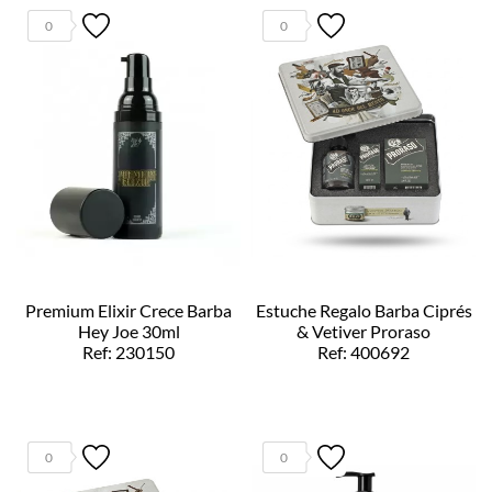
0
0
Premium Elixir Crece Barba
Estuche Regalo Barba Ciprés
Hey Joe 30ml
& Vetiver Proraso
Ref: 230150
Ref: 400692
0
0