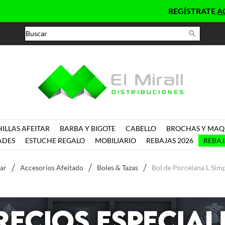
REGÍSTRATE
AQUÍ
C

ILLAS AFEITAR
BARBA Y BIGOTE
CABELLO
BROCHAS Y MAQU
ADES
ESTUCHE REGALO
MOBILIARIO
REBAJAS 2026
REBAJ
tar
Accesorios Afeitado
Boles & Tazas
Bol de Porcelana L Sim