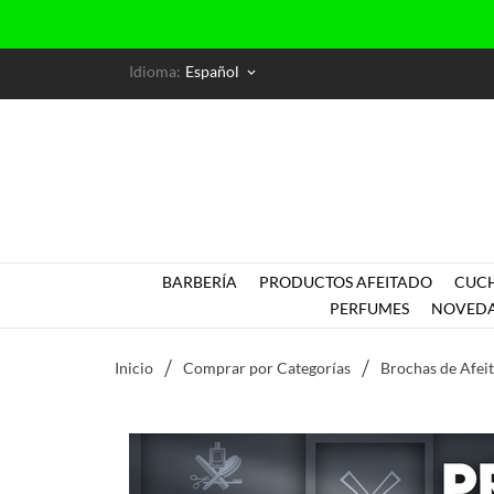
Idioma:
Español
keyboard_arrow_down
BARBERÍA
PRODUCTOS AFEITADO
CUCH
PERFUMES
NOVED
Inicio
Comprar por Categorías
Brochas de Afei