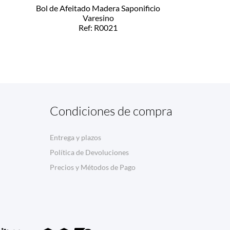
Bol de Afeitado Madera Saponificio
Varesino
Ref: R0021
Condiciones de compra
Entrega y plazos
Política de Devoluciones
Precios y Métodos de Pago