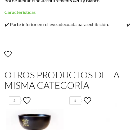
Bol de afeitar Fine Accoutrements Azul y Blanco
Características
✔️ Parte inferior en relieve adecuada para exhibición.
✔
OTROS PRODUCTOS DE LA
MISMA CATEGORÍA
2
1