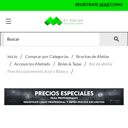
REGÍSTRATE
AQUÍ
COMO PROFESI

Inicio
Comprar por Categorías
Brochas de Afeitar
Accesorios Afeitado
Boles & Tazas
Bol de afeitar
Fine Accoutrements Azul y Blanco