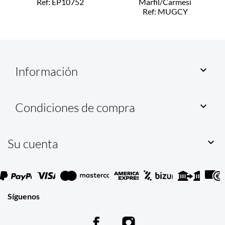
Ref: EP10752
Marfil/Carmesí
Ref: MUGCY
Información

Condiciones de compra

Su cuenta

Síguenos