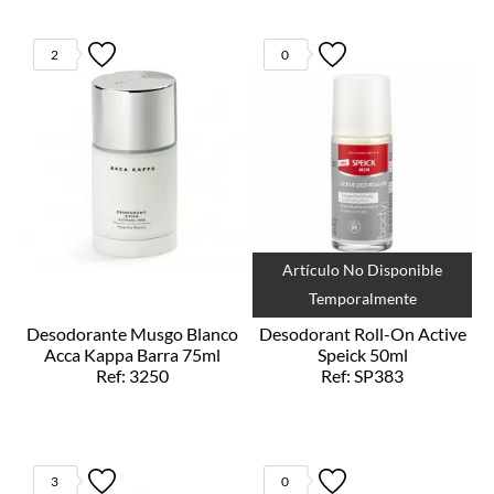
2
0
Artículo No Disponible
Temporalmente
Desodorante Musgo Blanco
Desodorant Roll-On Active
Acca Kappa Barra 75ml
Speick 50ml
Ref: 3250
Ref: SP383
3
0